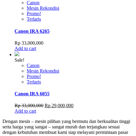
Canon
Mesin Rekondisi
Promo!
Terlaris
Canon IRA 6265
Rp
33,000,000
Add to cart
Sale!
Canon
Mesin Rekondisi
Promo!
Terlaris
Canon IRA 6055
Original
Current
Rp
33,000,000
Rp
29,000,000
price
price
Add to cart
was:
is:
Dengan mesin – mesin pilihan yang bermutu dan berkualitas tinggi
Rp 33,000,000.
Rp 29,000,000.
serta harga yang sangat – sangat murah dan terjangkau sesuai
dengan kebutuhan membuat kami siap melayani permintaan pasar