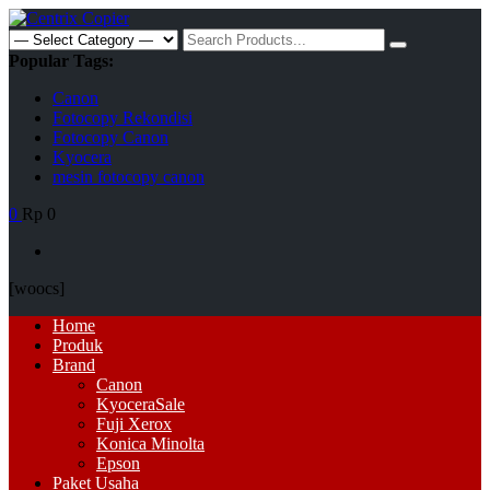
Skip
to
Search
content
for:
Popular Tags:
Canon
Fotocopy Rekondisi
Fotocopy Canon
Kyocera
mesin fotocopy canon
0
Rp 0
[woocs]
Primary
Home
Menu
Produk
Brand
Canon
Kyocera
Sale
Fuji Xerox
Konica Minolta
Epson
Paket Usaha