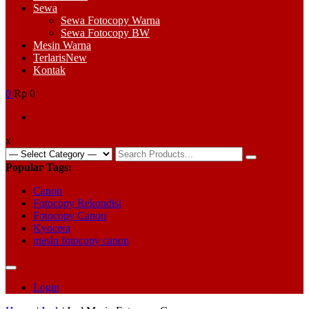
Sewa
Sewa Fotocopy Warna
Sewa Fotocopy BW
Mesin Warna
Terlaris
New
Kontak
0
Rp 0
x
Search
for:
Popular Tags:
Canon
Fotocopy Rekondisi
Fotocopy Canon
Kyocera
mesin fotocopy canon
Login