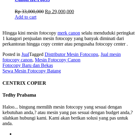
Original
Current
Rp
33,000,000
Rp
29,000,000
price
price
Add to cart
was:
is:
Rp 33,000,000.
Rp 29,000,000.
Hingga kini mesin fotocopy
merk canon
selalu menduduki peringkat
1 katagori penjualan mesin fotocopy yang banyak diminati dari
perkantoran hingga copy center atau pengusaha fotocopy center .
Posted in
Jual
Tagged
Distributor Mesin Fotocopu
,
Jual mesin
fotocopy canon
,
Mesin Fotocopy Canon
Post
Fotocopy Baru dan Bekas
Sewa Mesin Fotocopy Batang
navigation
CENTRIX COPIER
Tedhy Prabama
Haloo... bingung memilih mesin fotocopy yang sesuai dengan
kebutuhan anda,? atau mesin yang pas sesuai dengan budget anda,?
silahkan hubungi kami. Kami akan berikan solusi yang pas untuk
anda.