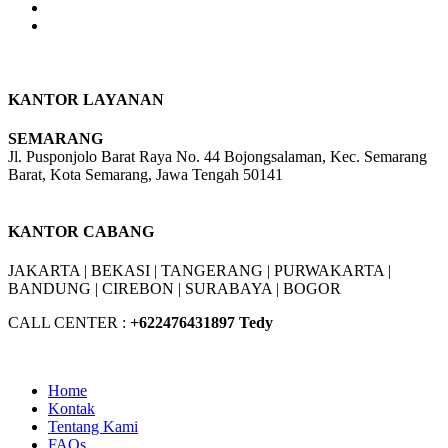
KANTOR LAYANAN
SEMARANG
Jl. Pusponjolo Barat Raya No. 44 Bojongsalaman, Kec. Semarang
Barat, Kota Semarang, Jawa Tengah 50141
W/A :
+6281311298896
KANTOR CABANG
JAKARTA |
BEKASI |
TANGERANG |
PURWAKARTA |
BANDUNG |
CIREBON |
SURABAYA | BOGOR
CALL CENTER :
+62
2476431897 Tedy
Home
Kontak
Tentang Kami
FAQs