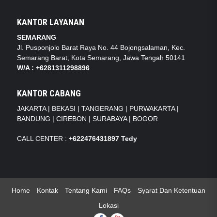
KANTOR LAYANAN
SEMARANG
Jl. Pusponjolo Barat Raya No. 44 Bojongsalaman, Kec.
Semarang Barat, Kota Semarang, Jawa Tengah 50141
W/A :
+6281311298896
KANTOR CABANG
JAKARTA |
BEKASI |
TANGERANG |
PURWAKARTA |
BANDUNG |
CIREBON |
SURABAYA | BOGOR
CALL CENTER :
+62
2476431897 Tedy
Home
Kontak
Tentang Kami
FAQs
Syarat Dan Ketentuan
Lokasi