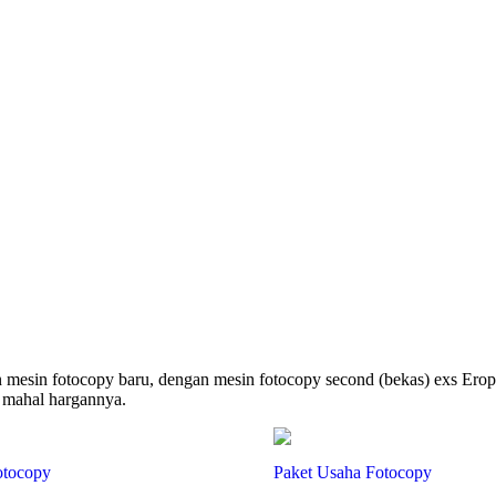
 mesin fotocopy baru, dengan mesin fotocopy second (bekas) exs Eropa
t mahal hargannya.
otocopy
Paket Usaha Fotocopy