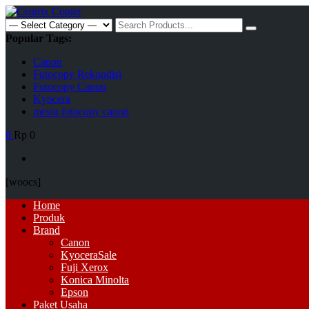
Skip
to
Search
content
for:
Popular Tags:
Canon
Fotocopy Rekondisi
Fotocopy Canon
Kyocera
mesin fotocopy canon
0
Rp 0
[woocs]
Primary
Home
Menu
Produk
Brand
Canon
Kyocera
Sale
Fuji Xerox
Konica Minolta
Epson
Paket Usaha