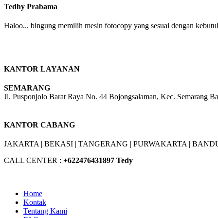
Tedhy Prabama
Haloo... bingung memilih mesin fotocopy yang sesuai dengan kebutuh
KANTOR LAYANAN
SEMARANG
Jl. Pusponjolo Barat Raya No. 44 Bojongsalaman, Kec. Semarang B
W/A :
+6281311298896
KANTOR CABANG
JAKARTA |
BEKASI |
TANGERANG |
PURWAKARTA |
BANDU
CALL CENTER :
+62
2476431897 Tedy
Home
Kontak
Tentang Kami