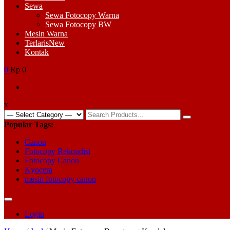
Sewa
Sewa Fotocopy Warna
Sewa Fotocopy BW
Mesin Warna
Terlaris
New
Kontak
0
Rp 0
x
Search
for:
Popular Tags:
Canon
Fotocopy Rekondisi
Fotocopy Canon
Kyocera
mesin fotocopy canon
Login