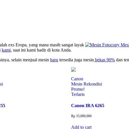
lah exs Eropa, yang mana masih sangat layak
i
kami
, saat ini kami hadir di kota Anda.
inya, selain menjual mesin
baru
tersedia juga mesin
bekas 90%
dan ten
Canon
si
Mesin Rekondisi
Promo!
Terlaris
255
Canon IRA 6265
Rp
33,000,000
Add to cart