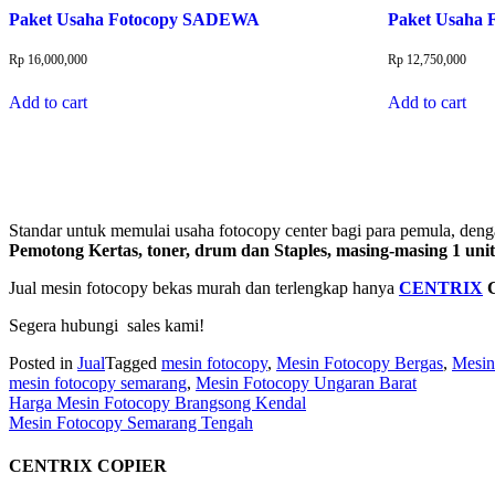
Paket Usaha Fotocopy SADEWA
Paket Usaha
Rp
16,000,000
Rp
12,750,000
Add to cart
Add to cart
Standar untuk memulai usaha fotocopy center bagi para pemula, de
Pemotong Kertas, toner, drum dan Staples, masing-masing 1 uni
Jual mesin fotocopy bekas murah dan terlengkap hanya
CENTRIX
C
Segera hubungi sales kami!
Posted in
Jual
Tagged
mesin fotocopy
,
Mesin Fotocopy Bergas
,
Mesin
mesin fotocopy semarang
,
Mesin Fotocopy Ungaran Barat
Post
Harga Mesin Fotocopy Brangsong Kendal
Mesin Fotocopy Semarang Tengah
navigation
CENTRIX COPIER