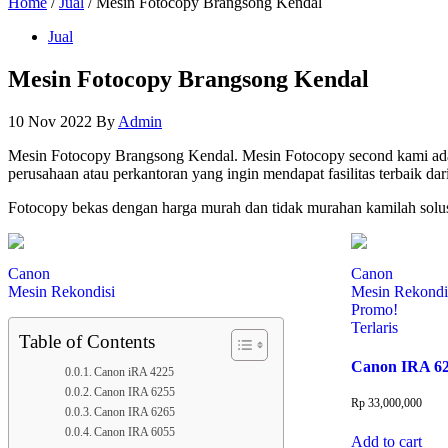
Home
/
Jual
/ Mesin Fotocopy Brangsong Kendal
Jual
Mesin Fotocopy Brangsong Kendal
10 Nov 2022
By
Admin
Mesin Fotocopy Brangsong Kendal. Mesin Fotocopy second kami ada
perusahaan atau perkantoran yang ingin mendapat fasilitas terbaik dar
Fotocopy bekas dengan harga murah dan tidak murahan kamilah solus
Canon
Canon
Mesin Rekondisi
Mesin Rekondi
Promo!
Terlaris
Table of Contents
Canon IRA 6
Canon iRA 4225
Canon IRA 6255
Rp
33,000,000
Canon IRA 6265
Canon IRA 6055
Add to cart