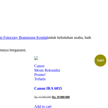
untuk kebutuhan usaha, baik
tunya bergaransi.
Sale!
Canon
Mesin Rekondisi
Promo!
Terlaris
Canon IRA 6055
Original
Current
Rp
33,000,000
Rp
29,000,000
price
price
was:
is:
Add to cart
Rp 33,000,000.
Rp 29,000,000.