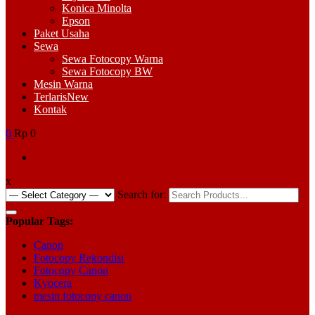
Konica Minolta
Epson
Paket Usaha
Sewa
Sewa Fotocopy Warna
Sewa Fotocopy BW
Mesin Warna
Terlaris
New
Kontak
0
Rp 0
x
Search for:
Popular Tags:
Canon
Fotocopy Rekondisi
Fotocopy Canon
Kyocera
mesin fotocopy canon