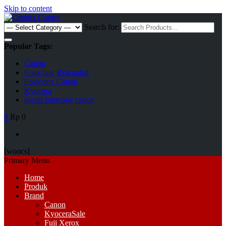
Skip to content
Search for:
Popular Tags:
Canon
Fotocopy Rekondisi
Fotocopy Canon
Kyocera
mesin fotocopy canon
0
Rp 0
[woocs]
Primary Menu
Home
Produk
Brand
Canon
Kyocera
Sale
Fuji Xerox