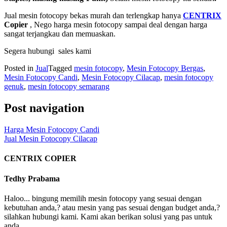
Jual mesin fotocopy bekas murah dan terlengkap hanya
CENTRIX
Copier
, Nego harga mesin fotocopy sampai deal dengan harga
sangat terjangkau dan memuaskan.
Segera hubungi sales kami
Posted in
Jual
Tagged
mesin fotocopy
,
Mesin Fotocopy Bergas
,
Mesin Fotocopy Candi
,
Mesin Fotocopy Cilacap
,
mesin fotocopy
genuk
,
mesin fotocopy semarang
Post navigation
Harga Mesin Fotocopy Candi
Jual Mesin Fotocopy Cilacap
CENTRIX COPIER
Tedhy Prabama
Haloo... bingung memilih mesin fotocopy yang sesuai dengan
kebutuhan anda,? atau mesin yang pas sesuai dengan budget anda,?
silahkan hubungi kami. Kami akan berikan solusi yang pas untuk
anda.