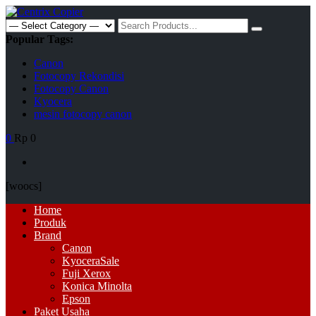
Skip
to
Search
content
for:
Popular Tags:
Canon
Fotocopy Rekondisi
Fotocopy Canon
Kyocera
mesin fotocopy canon
0
Rp 0
[woocs]
Primary
Home
Menu
Produk
Brand
Canon
Kyocera
Sale
Fuji Xerox
Konica Minolta
Epson
Paket Usaha