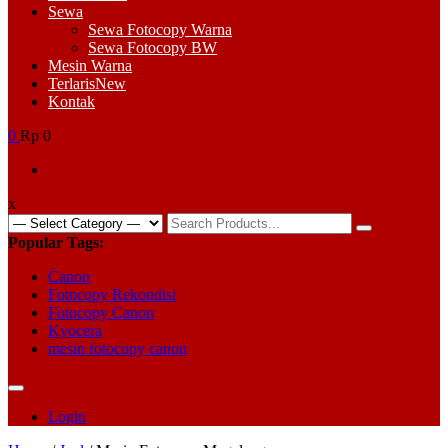
Sewa
Sewa Fotocopy Warna
Sewa Fotocopy BW
Mesin Warna
Terlaris
New
Kontak
0
Rp 0
x
Search
for:
Popular Tags:
Canon
Fotocopy Rekondisi
Fotocopy Canon
Kyocera
mesin fotocopy canon
Login