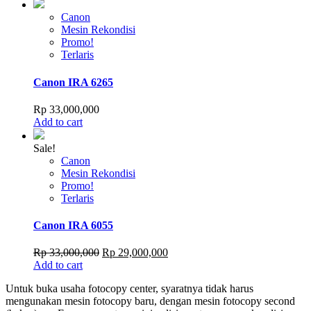
Canon
Mesin Rekondisi
Promo!
Terlaris
Canon IRA 6265
Rp
33,000,000
Add to cart
Sale!
Canon
Mesin Rekondisi
Promo!
Terlaris
Canon IRA 6055
Original
Current
Rp
33,000,000
Rp
29,000,000
price
price
Add to cart
was:
is:
Untuk buka usaha fotocopy center, syaratnya tidak harus
Rp 33,000,000.
Rp 29,000,000.
mengunakan mesin fotocopy baru, dengan mesin fotocopy second