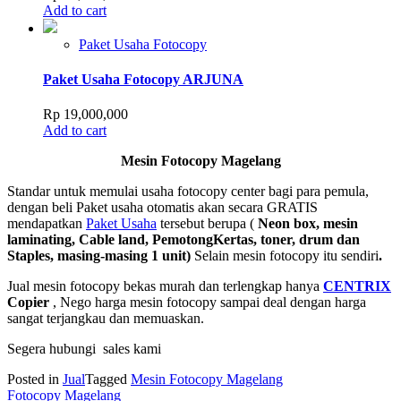
Add to cart
Paket Usaha Fotocopy
Paket Usaha Fotocopy ARJUNA
Rp
19,000,000
Add to cart
Mesin Fotocopy Magelang
Standar untuk memulai usaha fotocopy center bagi para pemula,
dengan beli Paket usaha otomatis akan secara GRATIS
mendapatkan
Paket Usaha
tersebut berupa (
Neon box, mesin
laminating, Cable land, PemotongKertas, toner, drum dan
Staples, masing-masing 1 unit)
Selain mesin fotocopy itu sendiri
.
Jual mesin fotocopy bekas murah dan terlengkap hanya
CENTRIX
Copier
, Nego harga mesin fotocopy sampai deal dengan harga
sangat terjangkau dan memuaskan.
Segera hubungi sales kami
Posted in
Jual
Tagged
Mesin Fotocopy Magelang
Post
Fotocopy Magelang