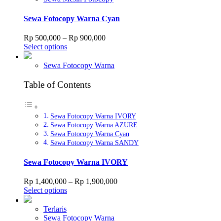
options
may
Sewa Fotocopy Warna Cyan
be
chosen
Price
Rp
500,000
–
Rp
900,000
on
This
range:
Select options
the
product
Rp 500,000
product
has
through
Sewa Fotocopy Warna
page
multiple
Rp 900,000
variants.
Table of Contents
The
options
may
Sewa Fotocopy Warna IVORY
be
Sewa Fotocopy Warna AZURE
chosen
Sewa Fotocopy Warna Cyan
on
Sewa Fotocopy Warna SANDY
the
product
page
Sewa Fotocopy Warna IVORY
Price
Rp
1,400,000
–
Rp
1,900,000
This
range:
Select options
product
Rp 1,400,000
has
through
Terlaris
multiple
Rp 1,900,000
Sewa Fotocopy Warna