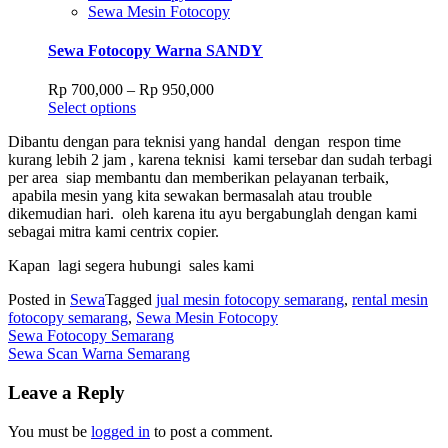
variants.
Sewa Mesin Fotocopy
The
options
Sewa Fotocopy Warna SANDY
may
be
Price
Rp
700,000
–
Rp
950,000
chosen
This
range:
Select options
on
product
Rp 700,000
the
Dibantu dengan para teknisi yang handal dengan respon time
has
through
product
kurang lebih 2 jam , karena teknisi kami tersebar dan sudah terbagi
multiple
Rp 950,000
page
per area siap membantu dan memberikan pelayanan terbaik,
variants.
apabila mesin yang kita sewakan bermasalah atau trouble
The
dikemudian hari. oleh karena itu ayu bergabunglah dengan kami
options
sebagai mitra kami centrix copier.
may
be
Kapan lagi segera hubungi sales kami
chosen
on
Posted in
Sewa
Tagged
jual mesin fotocopy semarang
,
rental mesin
the
fotocopy semarang
,
Sewa Mesin Fotocopy
product
Post
Sewa Fotocopy Semarang
page
Sewa Scan Warna Semarang
navigation
Leave a Reply
You must be
logged in
to post a comment.