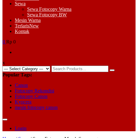
Sewa
Sewa Fotocopy Warna
Sewa Fotocopy BW
Mesin Warna
Terlaris
New
Kontak
0
Rp 0
x
Search
for:
Popular Tags:
Canon
Fotocopy Rekondisi
Fotocopy Canon
Kyocera
mesin fotocopy canon
Login