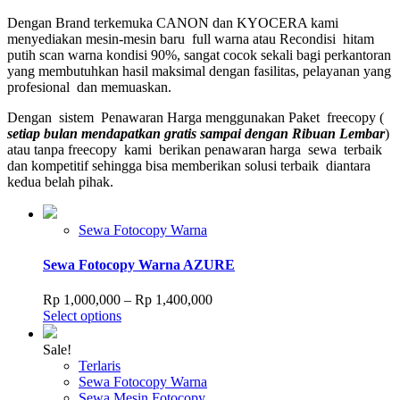
Dengan Brand terkemuka CANON dan KYOCERA kami
menyediakan mesin-mesin baru full warna atau Recondisi hitam
putih scan warna kondisi 90%, sangat cocok sekali bagi perkantoran
yang membutuhkan hasil maksimal dengan fasilitas, pelayanan yang
profesional dan memuaskan.
Dengan sistem Penawaran Harga menggunakan Paket freecopy (
setiap bulan mendapatkan gratis sampai dengan Ribuan Lembar
)
atau tanpa freecopy kami berikan penawaran harga sewa terbaik
dan kompetitif sehingga bisa memberikan solusi terbaik diantara
kedua belah pihak.
Sewa Fotocopy Warna
Sewa Fotocopy Warna AZURE
Price
Rp
1,000,000
–
Rp
1,400,000
This
range:
Select options
product
Rp 1,000,000
has
through
Sale!
multiple
Rp 1,400,000
Terlaris
variants.
Sewa Fotocopy Warna
The
Sewa Mesin Fotocopy