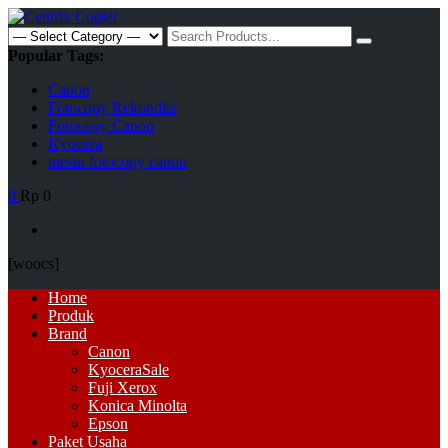
Skip
to
Search
content
for:
Popular Tags:
Canon
Fotocopy Rekondisi
Fotocopy Canon
Kyocera
mesin fotocopy canon
0
Rp 0
[woocs]
Primary
Home
Menu
Produk
Brand
Canon
Kyocera
Sale
Fuji Xerox
Konica Minolta
Epson
Paket Usaha