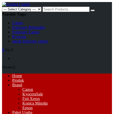
Skip
to
Search
content
for:
Popular Tags:
Canon
Fotocopy Rekondisi
Fotocopy Canon
Kyocera
mesin fotocopy canon
0
Rp 0
[woocs]
Primary
Home
Menu
Produk
Brand
Canon
Kyocera
Sale
Fuji Xerox
Konica Minolta
Epson
Paket Usaha