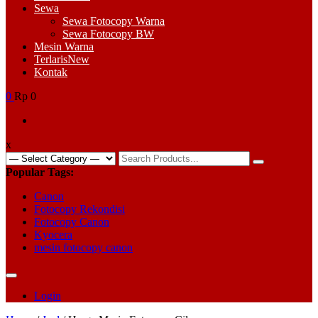
Sewa
Sewa Fotocopy Warna
Sewa Fotocopy BW
Mesin Warna
Terlaris
New
Kontak
0
Rp 0
x
Search
for:
Popular Tags:
Canon
Fotocopy Rekondisi
Fotocopy Canon
Kyocera
mesin fotocopy canon
Login