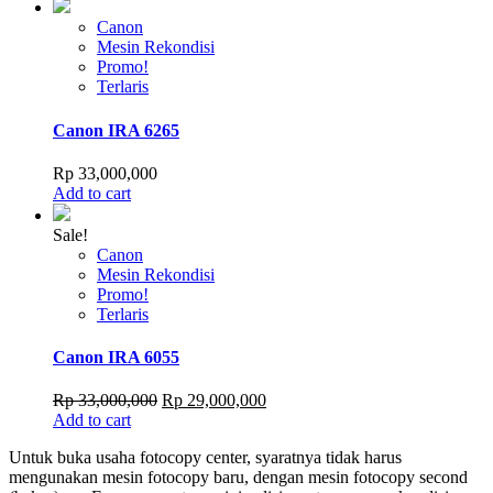
Canon
Mesin Rekondisi
Promo!
Terlaris
Canon IRA 6265
Rp
33,000,000
Add to cart
Sale!
Canon
Mesin Rekondisi
Promo!
Terlaris
Canon IRA 6055
Original
Current
Rp
33,000,000
Rp
29,000,000
price
price
Add to cart
was:
is:
Untuk buka usaha fotocopy center, syaratnya tidak harus
Rp 33,000,000.
Rp 29,000,000.
mengunakan mesin fotocopy baru, dengan mesin fotocopy second