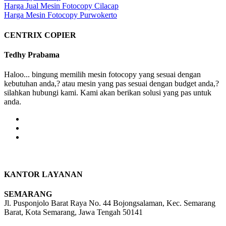
Post
Harga Jual Mesin Fotocopy Cilacap
Harga Mesin Fotocopy Purwokerto
navigation
CENTRIX COPIER
Tedhy Prabama
Haloo... bingung memilih mesin fotocopy yang sesuai dengan
kebutuhan anda,? atau mesin yang pas sesuai dengan budget anda,?
silahkan hubungi kami. Kami akan berikan solusi yang pas untuk
anda.
KANTOR LAYANAN
SEMARANG
Jl. Pusponjolo Barat Raya No. 44 Bojongsalaman, Kec. Semarang
Barat, Kota Semarang, Jawa Tengah 50141
W/A :
+6281311298896