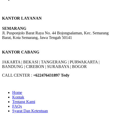
KANTOR LAYANAN
SEMARANG
Jl. Pusponjolo Barat Raya No. 44 Bojongsalaman, Kec. Semarang
Barat, Kota Semarang, Jawa Tengah 50141
W/A :
+6281311298896
KANTOR CABANG
JAKARTA |
BEKASI |
TANGERANG |
PURWAKARTA |
BANDUNG |
CIREBON |
SURABAYA | BOGOR
CALL CENTER :
+62
2476431897 Tedy
Home
Kontak
Tentang Kami
FAQs
Syarat Dan Ketentuan