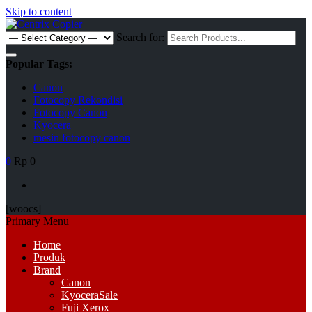
Skip to content
Search for:
Popular Tags:
Canon
Fotocopy Rekondisi
Fotocopy Canon
Kyocera
mesin fotocopy canon
0
Rp 0
[woocs]
Primary Menu
Home
Produk
Brand
Canon
Kyocera
Sale
Fuji Xerox