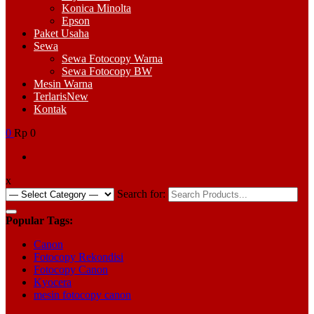
Konica Minolta
Epson
Paket Usaha
Sewa
Sewa Fotocopy Warna
Sewa Fotocopy BW
Mesin Warna
Terlaris
New
Kontak
0
Rp 0
x
Search for:
Popular Tags:
Canon
Fotocopy Rekondisi
Fotocopy Canon
Kyocera
mesin fotocopy canon