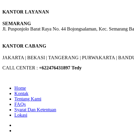
KANTOR LAYANAN
SEMARANG
Jl. Pusponjolo Barat Raya No. 44 Bojongsalaman, Kec. Semarang B
W/A :
+6281311298896
KANTOR CABANG
JAKARTA |
BEKASI |
TANGERANG |
PURWAKARTA |
BANDU
CALL CENTER :
+62
2476431897 Tedy
Home
Kontak
Tentang Kami
FAQs
Syarat Dan Ketentuan
Lokasi
Facebook
Youtube