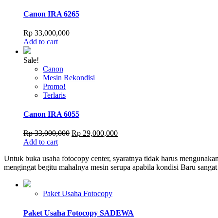
Canon IRA 6265
Rp
33,000,000
Add to cart
Sale!
Canon
Mesin Rekondisi
Promo!
Terlaris
Canon IRA 6055
Original
Current
Rp
33,000,000
Rp
29,000,000
price
price
Add to cart
was:
is:
Untuk buka usaha fotocopy center, syaratnya tidak harus mengunakan
Rp 33,000,000.
Rp 29,000,000.
mengingat begitu mahalnya mesin serupa apabila kondisi Baru sanga
Paket Usaha Fotocopy
Paket Usaha Fotocopy SADEWA