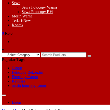
Sewa
Sewa Fotocopy Warna
Sewa Fotocopy BW
Mesin Warna
Terlaris
New
Kontak
0
Rp 0
x
Search
for:
Popular Tags:
Canon
Fotocopy Rekondisi
Fotocopy Canon
Kyocera
mesin fotocopy canon
Login