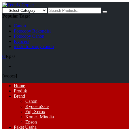
Skip
to
Search
content
for:
Popular Tags:
Canon
Fotocopy Rekondisi
Fotocopy Canon
Kyocera
mesin fotocopy canon
0
Rp 0
[woocs]
Primary
Home
Menu
Produk
Brand
Canon
Kyocera
Sale
Fuji Xerox
Konica Minolta
Epson
Paket Usaha