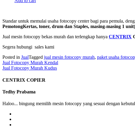
Add to cart
Standar untuk memulai usaha fotocopy center bagi para pemula, de
PemotongKertas, toner, drum dan Staples, masing-masing 1 unit
Jual mesin fotocopy bekas murah dan terlengkap hanya
CENTRIX
C
Segera hubungi sales kami
Posted in
Jual
Tagged
jual mesin fotocopy murah
,
paket usaha fotoco
Post
Jual Fotocopy Murah Kendal
Jual Fotocopy Murah Kudus
navigation
CENTRIX COPIER
Tedhy Prabama
Haloo... bingung memilih mesin fotocopy yang sesuai dengan kebutuh