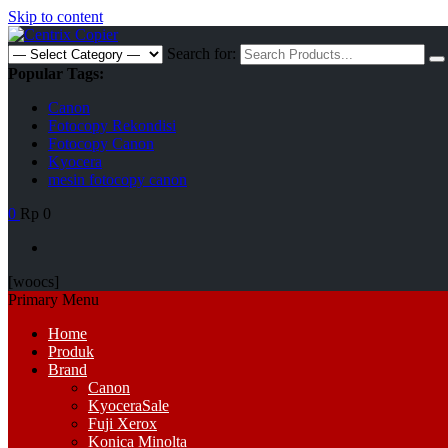
Skip to content
Search for:
Popular Tags:
Canon
Fotocopy Rekondisi
Fotocopy Canon
Kyocera
mesin fotocopy canon
0
Rp 0
[woocs]
Primary Menu
Home
Produk
Brand
Canon
Kyocera
Sale
Fuji Xerox
Konica Minolta