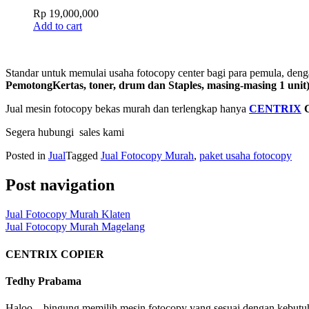
Rp
19,000,000
Add to cart
Standar untuk memulai usaha fotocopy center bagi para pemula, de
PemotongKertas, toner, drum dan Staples, masing-masing 1 unit
Jual mesin fotocopy bekas murah dan terlengkap hanya
CENTRIX
C
Segera hubungi sales kami
Posted in
Jual
Tagged
Jual Fotocopy Murah
,
paket usaha fotocopy
Post navigation
Jual Fotocopy Murah Klaten
Jual Fotocopy Murah Magelang
CENTRIX COPIER
Tedhy Prabama
Haloo... bingung memilih mesin fotocopy yang sesuai dengan kebutuh