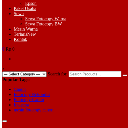
Epson
Paket Usaha
Sewa
Sewa Fotocopy Warna
Sewa Fotocopy BW
Mesin Warna
Terlaris
New
Kontak
0
Rp 0
x
Search for:
Popular Tags:
Canon
Fotocopy Rekondisi
Fotocopy Canon
Kyocera
mesin fotocopy canon