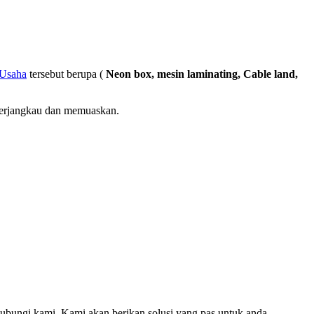
 Usaha
tersebut berupa (
Neon box, mesin laminating, Cable land,
 terjangkau dan memuaskan.
hubungi kami. Kami akan berikan solusi yang pas untuk anda.