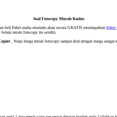
Jual Fotocopy Murah Kudus
ngan beli Paket usaha otomatis akan secara GRATIS mendapatkan
Paket
)
Selain mesin fotocopy itu sendiri
.
opier
, Nego harga mesin fotocopy sampai deal dengan harga sangat
an anda,? atau mesin yang pas sesuai dengan budget anda,? silahkan 