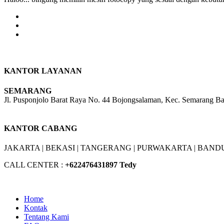
KANTOR LAYANAN
SEMARANG
Jl. Pusponjolo Barat Raya No. 44 Bojongsalaman, Kec. Semarang B
W/A :
+6281311298896
KANTOR CABANG
JAKARTA |
BEKASI |
TANGERANG |
PURWAKARTA |
BANDU
CALL CENTER :
+62
2476431897 Tedy
Home
Kontak
Tentang Kami