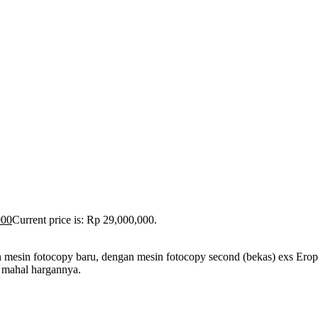
000
Current price is: Rp 29,000,000.
 mesin fotocopy baru, dengan mesin fotocopy second (bekas) exs Eropa
t mahal hargannya.