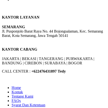
KANTOR LAYANAN
SEMARANG
Jl. Pusponjolo Barat Raya No. 44 Bojongsalaman, Kec. Semarang
Barat, Kota Semarang, Jawa Tengah 50141
W/A :
+6281311298896
KANTOR CABANG
JAKARTA |
BEKASI |
TANGERANG |
PURWAKARTA |
BANDUNG |
CIREBON |
SURABAYA | BOGOR
CALL CENTER :
+62
2476431897 Tedy
Home
Kontak
Tentang Kami
FAQs
Syarat Dan Ketentuan