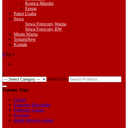
Konica Minolta
Epson
Paket Usaha
Sewa
Sewa Fotocopy Warna
Sewa Fotocopy BW
Mesin Warna
Terlaris
New
Kontak
0
Rp 0
x
Search for:
Popular Tags:
Canon
Fotocopy Rekondisi
Fotocopy Canon
Kyocera
mesin fotocopy canon