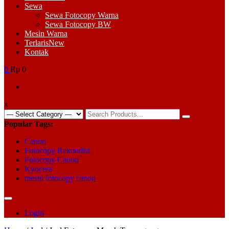
Sewa
Sewa Fotocopy Warna
Sewa Fotocopy BW
Mesin Warna
Terlaris
New
Kontak
0
Rp 0
x
Search
for:
Popular Tags:
Canon
Fotocopy Rekondisi
Fotocopy Canon
Kyocera
mesin fotocopy canon
Login