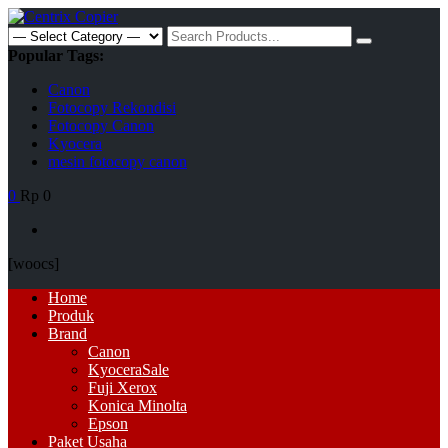
Skip
to
Search
content
for:
Popular Tags:
Canon
Fotocopy Rekondisi
Fotocopy Canon
Kyocera
mesin fotocopy canon
0
Rp 0
[woocs]
Primary
Home
Menu
Produk
Brand
Canon
Kyocera
Sale
Fuji Xerox
Konica Minolta
Epson
Paket Usaha