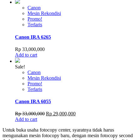
Canon
Mesin Rekondisi
Promo!
Terlaris
Canon IRA 6265
Rp
33,000,000
Add to cart
Sale!
Canon
Mesin Rekondisi
Promo!
Terlaris
Canon IRA 6055
Original
Current
Rp
33,000,000
Rp
29,000,000
price
price
Add to cart
was:
is:
Untuk buka usaha fotocopy center, syaratnya tidak harus
Rp 33,000,000.
Rp 29,000,000.
mengunakan mesin fotocopy baru, dengan mesin fotocopy second