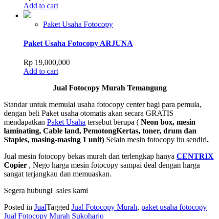
Add to cart
Paket Usaha Fotocopy
Paket Usaha Fotocopy ARJUNA
Rp
19,000,000
Add to cart
Jual Fotocopy Murah Temangung
Standar untuk memulai usaha fotocopy center bagi para pemula,
dengan beli Paket usaha otomatis akan secara GRATIS
mendapatkan
Paket Usaha
tersebut berupa (
Neon box, mesin
laminating, Cable land, PemotongKertas, toner, drum dan
Staples, masing-masing 1 unit)
Selain mesin fotocopy itu sendiri
.
Jual mesin fotocopy bekas murah dan terlengkap hanya
CENTRIX
Copier
, Nego harga mesin fotocopy sampai deal dengan harga
sangat terjangkau dan memuaskan.
Segera hubungi sales kami
Posted in
Jual
Tagged
Jual Fotocopy Murah
,
paket usaha fotocopy
Post
Jual Fotocopy Murah Sukoharjo