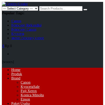
Skip
to
Search
content
for:
Popular Tags:
Canon
Fotocopy Rekondisi
Fotocopy Canon
Kyocera
mesin fotocopy canon
0
Rp 0
[woocs]
Primary
Home
Menu
Produk
Brand
Canon
Kyocera
Sale
Fuji Xerox
Konica Minolta
Epson
Paket Usaha