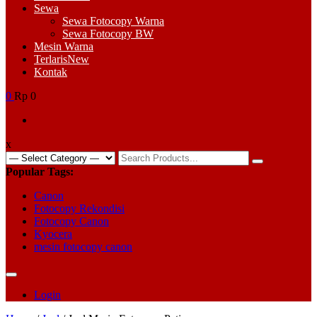
Sewa
Sewa Fotocopy Warna
Sewa Fotocopy BW
Mesin Warna
Terlaris
New
Kontak
0
Rp 0
x
Search
for:
Popular Tags:
Canon
Fotocopy Rekondisi
Fotocopy Canon
Kyocera
mesin fotocopy canon
Login