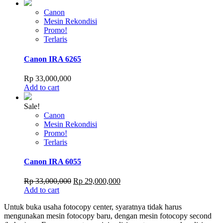
Canon
Mesin Rekondisi
Promo!
Terlaris
Canon IRA 6265
Rp
33,000,000
Add to cart
Sale!
Canon
Mesin Rekondisi
Promo!
Terlaris
Canon IRA 6055
Original
Current
Rp
33,000,000
Rp
29,000,000
price
price
Add to cart
was:
is:
Untuk buka usaha fotocopy center, syaratnya tidak harus
Rp 33,000,000.
Rp 29,000,000.
mengunakan mesin fotocopy baru, dengan mesin fotocopy second