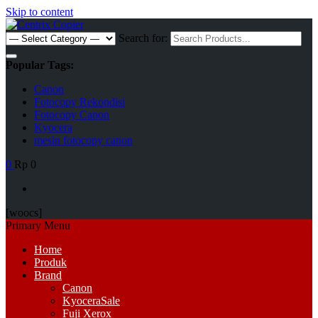
Skip to content
Search for:
Popular Tags:
Canon
Fotocopy Rekondisi
Fotocopy Canon
Kyocera
mesin fotocopy canon
0
Rp 0
[woocs]
Primary Menu
Home
Produk
Brand
Canon
Kyocera
Sale
Fuji Xerox