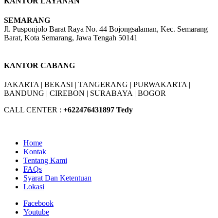
KANTOR LAYANAN
SEMARANG
Jl. Pusponjolo Barat Raya No. 44 Bojongsalaman, Kec. Semarang
Barat, Kota Semarang, Jawa Tengah 50141
W/A :
+6281311298896
KANTOR CABANG
JAKARTA |
BEKASI |
TANGERANG |
PURWAKARTA |
BANDUNG |
CIREBON |
SURABAYA | BOGOR
CALL CENTER :
+62
2476431897 Tedy
Home
Kontak
Tentang Kami
FAQs
Syarat Dan Ketentuan
Lokasi
Facebook
Youtube