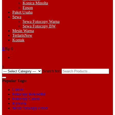
Konica Minolta
Epson
Paket Usaha
Sewa
Sewa Fotocopy Warna
Sewa Fotocopy BW
Mesin Warna
Terlaris
New
Kontak
0
Rp 0
x
Search for:
Popular Tags:
Canon
Fotocopy Rekondisi
Fotocopy Canon
Kyocera
mesin fotocopy canon