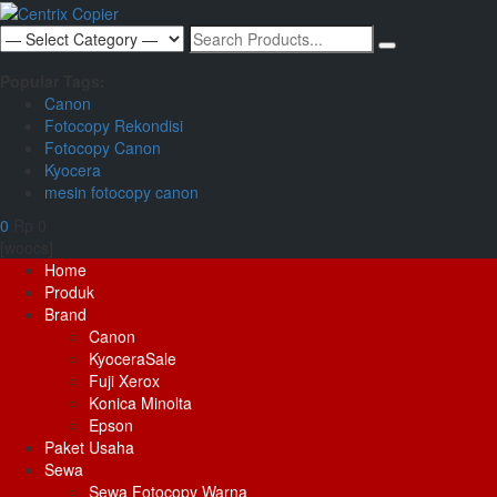
Skip
to
Search
content
for:
Popular Tags:
Canon
Fotocopy Rekondisi
Fotocopy Canon
Kyocera
mesin fotocopy canon
0
Rp 0
[woocs]
Primary
Home
Menu
Produk
Brand
Canon
Kyocera
Sale
Fuji Xerox
Konica Minolta
Epson
Paket Usaha
Sewa
Sewa Fotocopy Warna