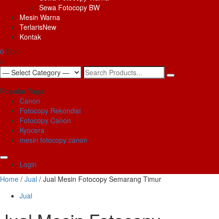
Sewa Fotocopy BW
Mesin Warna
Terlaris
New
Kontak
0
Rp 0
x
Search
for:
Popular Tags:
Canon
Fotocopy Rekondisi
Fotocopy Canon
Kyocera
mesin fotocopy canon
Login
Home
/
Jual
/ Jual Mesin Fotocopy Semarang Timur
Jual