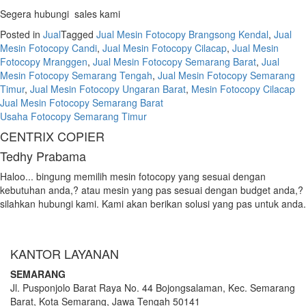
Segera hubungi sales kami
Posted in
Jual
Tagged
Jual Mesin Fotocopy Brangsong Kendal
,
Jual
Mesin Fotocopy Candi
,
Jual Mesin Fotocopy Cilacap
,
Jual Mesin
Fotocopy Mranggen
,
Jual Mesin Fotocopy Semarang Barat
,
Jual
Mesin Fotocopy Semarang Tengah
,
Jual Mesin Fotocopy Semarang
Timur
,
Jual Mesin Fotocopy Ungaran Barat
,
Mesin Fotocopy Cilacap
Post
Jual Mesin Fotocopy Semarang Barat
Usaha Fotocopy Semarang Timur
navigation
CENTRIX COPIER
Tedhy Prabama
Haloo... bingung memilih mesin fotocopy yang sesuai dengan
kebutuhan anda,? atau mesin yang pas sesuai dengan budget anda,?
silahkan hubungi kami. Kami akan berikan solusi yang pas untuk anda.
KANTOR LAYANAN
SEMARANG
Jl. Pusponjolo Barat Raya No. 44 Bojongsalaman, Kec. Semarang
Barat, Kota Semarang, Jawa Tengah 50141