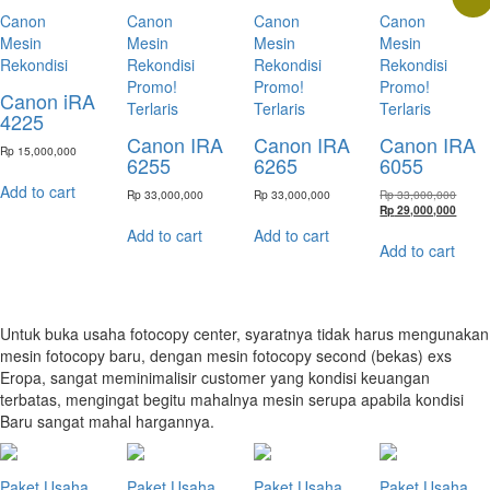
Canon
Canon
Canon
Canon
Mesin
Mesin
Mesin
Mesin
Rekondisi
Rekondisi
Rekondisi
Rekondisi
Promo!
Promo!
Promo!
Canon iRA
Terlaris
Terlaris
Terlaris
4225
Canon IRA
Canon IRA
Canon IRA
Rp
15,000,000
6255
6265
6055
Add to cart
Origina
Rp
33,000,000
Rp
33,000,000
Rp
33,000,000
price
Curren
Rp
29,000,000
was:
price
Add to cart
Add to cart
Rp 33,
is:
Add to cart
Rp 29,
Untuk buka usaha fotocopy center, syaratnya tidak harus mengunakan
mesin fotocopy baru, dengan mesin fotocopy second (bekas) exs
Eropa, sangat meminimalisir customer yang kondisi keuangan
terbatas, mengingat begitu mahalnya mesin serupa apabila kondisi
Baru sangat mahal hargannya.
Paket Usaha
Paket Usaha
Paket Usaha
Paket Usaha