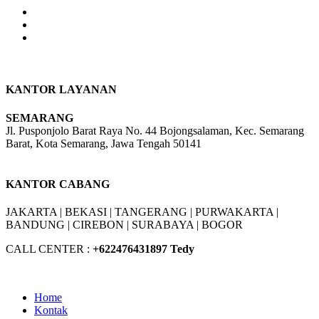
KANTOR LAYANAN
SEMARANG
Jl. Pusponjolo Barat Raya No. 44 Bojongsalaman, Kec. Semarang
Barat, Kota Semarang, Jawa Tengah 50141
W/A :
+6281311298896
KANTOR CABANG
JAKARTA |
BEKASI |
TANGERANG |
PURWAKARTA |
BANDUNG |
CIREBON |
SURABAYA | BOGOR
CALL CENTER :
+62
2476431897 Tedy
Home
Kontak