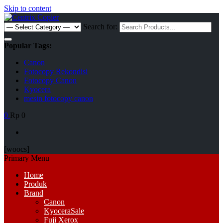
Skip to content
Search for:
Popular Tags:
Canon
Fotocopy Rekondisi
Fotocopy Canon
Kyocera
mesin fotocopy canon
0
Rp 0
[woocs]
Primary Menu
Home
Produk
Brand
Canon
Kyocera
Sale
Fuji Xerox