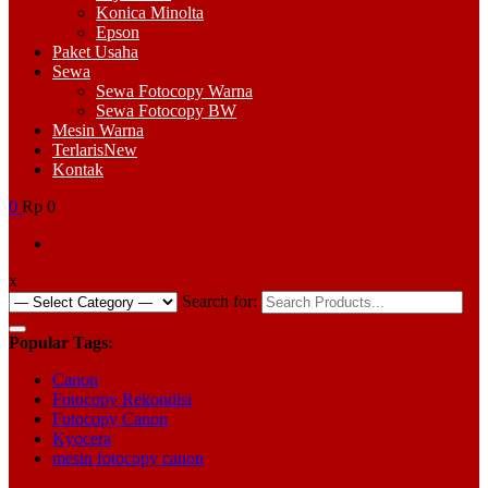
Konica Minolta
Epson
Paket Usaha
Sewa
Sewa Fotocopy Warna
Sewa Fotocopy BW
Mesin Warna
Terlaris
New
Kontak
0
Rp 0
x
Search for:
Popular Tags:
Canon
Fotocopy Rekondisi
Fotocopy Canon
Kyocera
mesin fotocopy canon