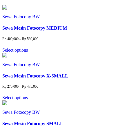
Sewa Fotocopy BW
Sewa Mesin Fotocopy MEDIUM
Price
Rp
400,000
–
Rp
580,000
range:
This
Rp 400,000
Select options
product
through
Rp 580,000
has
multiple
Sewa Fotocopy BW
variants.
The
Sewa Mesin Fotocopy X-SMALL
options
may
be
Price
Rp
275,000
–
Rp
475,000
range:
chosen
This
Rp 275,000
on
Select options
product
through
Rp 475,000
the
has
product
multiple
Sewa Fotocopy BW
page
variants.
The
Sewa Mesin Fotocopy SMALL
options
may