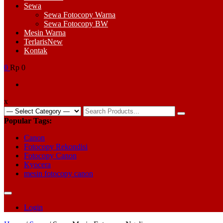
Sewa
Sewa Fotocopy Warna
Sewa Fotocopy BW
Mesin Warna
Terlaris
New
Kontak
0
Rp 0
x
Search
for:
Popular Tags:
Canon
Fotocopy Rekondisi
Fotocopy Canon
Kyocera
mesin fotocopy canon
Login