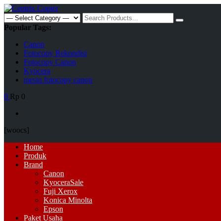
Skip
to
Search
content
for:
Popular Tags:
Canon
Fotocopy Rekondisi
Fotocopy Canon
Kyocera
mesin fotocopy canon
0
Rp 0
[woocs]
Primary
Home
Menu
Produk
Brand
Canon
Kyocera
Sale
Fuji Xerox
Konica Minolta
Epson
Paket Usaha