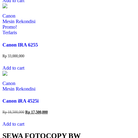
Add to cart
Canon
Mesin Rekondisi
Promo!
Terlaris
Canon IRA 6255
Rp
33,000,000
Add to cart
Canon
Mesin Rekondisi
Canon iRA 4525i
Original
Current
Rp
18,500,000
Rp
17,500,000
price
price
was:
is:
Add to cart
Rp 18,500,000.
Rp 17,500,000.
SEWA FOTOCOPY BW