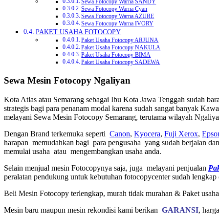
Sewa Fotocopy Warna SANDY
Sewa Fotocopy Warna Cyan
Sewa Fotocopy Warna AZURE
Sewa Fotocopy Warna IVORY
PAKET USAHA FOTOCOPY
Paket Usaha Fotocopy ARJUNA
Paket Usaha Fotocopy NAKULA
Paket Usaha Fotocopy BIMA
Paket Usaha Fotocopy SADEWA
Sewa Mesin Fotocopy Ngaliyan
Kota Atlas atau Semarang sebagai Ibu Kota Jawa Tenggah sudah barang
strategis bagi para penanam modal karena sudah sangat banyak Kawa
melayani Sewa Mesin Fotocopy Semarang, terutama wilayah Ngaliyan
Dengan Brand terkemuka seperti
Canon
,
Kyocera
,
Fuji Xerox
,
Epso
harapan memudahkan bagi para pengusaha yang sudah berjalan dan i
memulai usaha atau mengembangkan usaha anda.
Selain menjual mesin Fotocopynya saja, juga melayani penjualan
Pa
peralatan pendukung untuk kebutuhan fotocopycenter sudah lengkap
Beli Mesin Fotocopy terlengkap, murah tidak murahan & Paket usaha
Mesin baru maupun mesin rekondisi kami berikan
GARANSI
, harg