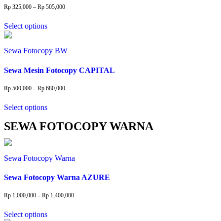
be
Price
Rp
325,000
–
Rp
505,000
range:
chosen
This
Rp 325,000
on
Select options
product
through
Rp 505,000
the
has
product
multiple
Sewa Fotocopy BW
page
variants.
The
Sewa Mesin Fotocopy CAPITAL
options
may
be
Price
Rp
500,000
–
Rp
680,000
range:
chosen
This
Rp 500,000
on
Select options
product
through
Rp 680,000
the
has
SEWA FOTOCOPY WARNA
product
multiple
page
variants.
The
options
Sewa Fotocopy Warna
may
be
Sewa Fotocopy Warna AZURE
chosen
on
Price
the
Rp
1,000,000
–
Rp
1,400,000
range:
product
This
Rp 1,000,000
page
Select options
product
through
Rp 1,400,000