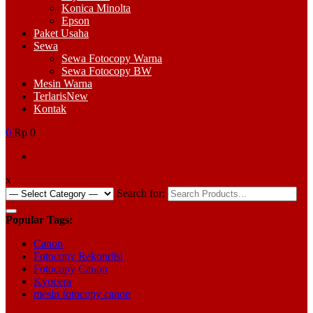
Konica Minolta
Epson
Paket Usaha
Sewa
Sewa Fotocopy Warna
Sewa Fotocopy BW
Mesin Warna
Terlaris
New
Kontak
0
Rp 0
x
Search for:
Popular Tags:
Canon
Fotocopy Rekondisi
Fotocopy Canon
Kyocera
mesin fotocopy canon