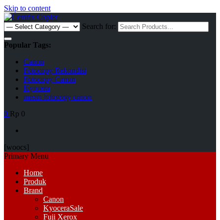
Skip to content
Search for:
Popular Tags:
Canon
Fotocopy Rekondisi
Fotocopy Canon
Kyocera
mesin fotocopy canon
0
Rp 0
[woocs]
Primary Menu
Home
Produk
Brand
Canon
Kyocera
Sale
Fuji Xerox