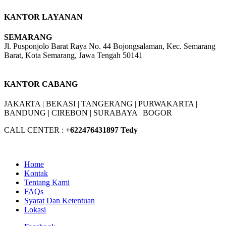
KANTOR LAYANAN
SEMARANG
Jl. Pusponjolo Barat Raya No. 44 Bojongsalaman, Kec. Semarang
Barat, Kota Semarang, Jawa Tengah 50141
W/A :
+6281311298896
KANTOR CABANG
JAKARTA |
BEKASI |
TANGERANG |
PURWAKARTA |
BANDUNG |
CIREBON |
SURABAYA | BOGOR
CALL CENTER :
+62
2476431897 Tedy
Home
Kontak
Tentang Kami
FAQs
Syarat Dan Ketentuan
Lokasi