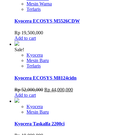
Mesin Warna
Terlaris
Kyocera ECOSYS M5526CDW
Rp
19,500,000
Add to cart
Sale!
Kyocera
Mesin Baru
Terlaris
Kyocera ECOSYS M8124cidn
Original
Current
Rp
52,000,000
Rp
44,000,000
price
price
Add to cart
was:
is:
Rp 52,000,000.
Rp 44,000,000.
Kyocera
Mesin Baru
Kyocera Taskalfa 2200ci