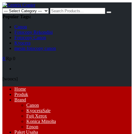
Skip
to
Search
content
for:
Popular Tags:
Canon
Fotocopy Rekondisi
Fotocopy Canon
Kyocera
mesin fotocopy canon
0
Rp 0
[woocs]
Primary
Home
Menu
Produk
Brand
Canon
Kyocera
Sale
Fuji Xerox
Konica Minolta
Epson
Paket Usaha