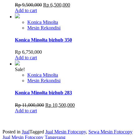
Original
Current
Rp
9,500,000
Rp
6,500,000
price
price
Add to cart
was:
is:
Rp 9,500,000.
Rp 6,500,000.
Konica Minolta
Mesin Rekondisi
Konica Minolta bizhub 350
Rp
6,750,000
Add to cart
Sale!
Konica Minolta
Mesin Rekondisi
Konica Minolta bizhub 283
Original
Current
Rp
11,000,000
Rp
10,500,000
price
price
Add to cart
was:
is:
Rp 11,000,000.
Rp 10,500,000.
Posted in
Jual
Tagged
Jual Mesin Fotocopy
,
Sewa Mesin Fotocopy
Post
Jual Mesin Fotocopy Tangerang