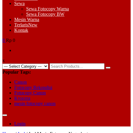
Sewa
Sewa Fotocopy Warna
Sewa Fotocopy BW
Mesin Warna
Terlaris
New
Kontak
0
Rp 0
x
Search
for:
Popular Tags:
Canon
Fotocopy Rekondisi
Fotocopy Canon
Kyocera
mesin fotocopy canon
Login