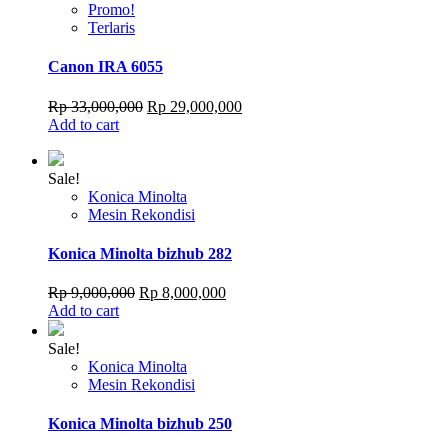
Promo!
Terlaris
Canon IRA 6055
Original
Current
Rp
33,000,000
Rp
29,000,000
price
price
Add to cart
was:
is:
Rp 33,000,000.
Rp 29,000,000.
Sale!
Konica Minolta
Mesin Rekondisi
Konica Minolta bizhub 282
Original
Current
Rp
9,000,000
Rp
8,000,000
price
price
Add to cart
was:
is:
Rp 9,000,000.
Rp 8,000,000.
Sale!
Konica Minolta
Mesin Rekondisi
Konica Minolta bizhub 250