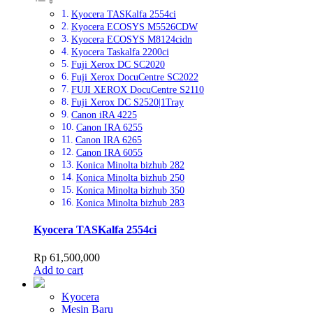
Kyocera TASKalfa 2554ci
Kyocera ECOSYS M5526CDW
Kyocera ECOSYS M8124cidn
Kyocera Taskalfa 2200ci
Fuji Xerox DC SC2020
Fuji Xerox DocuCentre SC2022
FUJI XEROX DocuCentre S2110
Fuji Xerox DC S2520|1Tray
Canon iRA 4225
Canon IRA 6255
Canon IRA 6265
Canon IRA 6055
Konica Minolta bizhub 282
Konica Minolta bizhub 250
Konica Minolta bizhub 350
Konica Minolta bizhub 283
Kyocera TASKalfa 2554ci
Rp
61,500,000
Add to cart
Kyocera
Mesin Baru