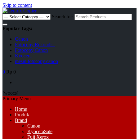
Skip to content
Search for:
Popular Tags:
Canon
Fotocopy Rekondisi
Fotocopy Canon
Kyocera
mesin fotocopy canon
0
Rp 0
[woocs]
Primary Menu
Home
Produk
Brand
Canon
Kyocera
Sale
Fuji Xerox