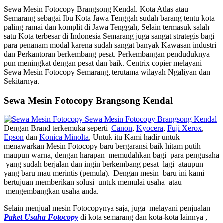
Sewa Mesin Fotocopy Brangsong Kendal. Kota Atlas atau
Semarang sebagai Ibu Kota Jawa Tenggah sudah barang tentu kota
paling ramai dan komplit di Jawa Tenggah, Selain termasuk salah
satu Kota terbesar di Indonesia Semarang juga sangat strategis bagi
para penanam modal karena sudah sangat banyak Kawasan industri
dan Perkantoran berkembang pesat. Perkembangan penduduknya
pun meningkat dengan pesat dan baik. Centrix copier melayani
Sewa Mesin Fotocopy Semarang, terutama wilayah Ngaliyan dan
Sekitarnya.
Sewa Mesin Fotocopy Brangsong Kendal
Dengan Brand terkemuka seperti
Canon
,
Kyocera
,
Fuji Xerox
,
Epson
dan
Konica Minolta
, Untuk itu Kami hadir untuk
menawarkan Mesin Fotocopy baru bergaransi baik hitam putih
maupun warna, dengan harapan memudahkan bagi para pengusaha
yang sudah berjalan dan ingin berkembang pesat lagi ataupun
yang baru mau merintis (pemula). Dengan mesin baru ini kami
bertujuan memberikan solusi untuk memulai usaha atau
mengembangkan usaha anda.
Selain menjual mesin Fotocopynya saja, juga melayani penjualan
Paket Usaha Fotocopy
di kota semarang dan kota-kota lainnya ,