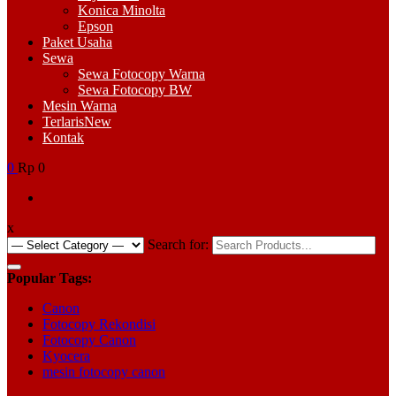
Konica Minolta
Epson
Paket Usaha
Sewa
Sewa Fotocopy Warna
Sewa Fotocopy BW
Mesin Warna
Terlaris
New
Kontak
0
Rp 0
x
Search for:
Popular Tags:
Canon
Fotocopy Rekondisi
Fotocopy Canon
Kyocera
mesin fotocopy canon