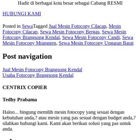
Hadir di berbagai kota besar sebagai Cabang RESMI
HUBUNGI KAMI
Posted in
Sewa
Tagged
Jual Mesin Fotocopy Cilacap
,
Mesin
Fotocopy Cilacap
,
Sewa Mesin Fotocopy Bergas
,
Sewa Mesin
Fotocopy Brangsong Kendal
,
Sewa Mesin Fotocopy Candi
,
Sewa
Mesin Fotocopy Mranggen
,
Sewa Mesin Fotocopy Ungaran Barat
Post navigation
Jual Mesin Fotocopy Brangsong Kendal
Usaha Fotocopy Brangsong Kendal
CENTRIX COPIER
Tedhy Prabama
Haloo... bingung memilih mesin fotocopy yang sesuai dengan
kebutuhan anda,? atau mesin yang pas sesuai dengan budget anda,?
silahkan hubungi kami. Kami akan berikan solusi yang pas untuk
anda.