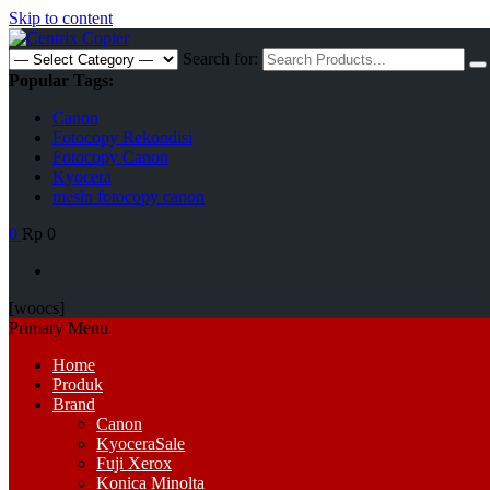
Skip to content
Search for:
Popular Tags:
Canon
Fotocopy Rekondisi
Fotocopy Canon
Kyocera
mesin fotocopy canon
0
Rp 0
[woocs]
Primary Menu
Home
Produk
Brand
Canon
Kyocera
Sale
Fuji Xerox
Konica Minolta