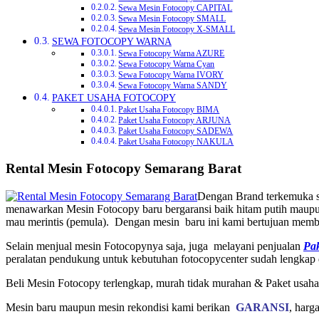
Sewa Mesin Fotocopy CAPITAL
Sewa Mesin Fotocopy SMALL
Sewa Mesin Fotocopy X-SMALL
SEWA FOTOCOPY WARNA
Sewa Fotocopy Warna AZURE
Sewa Fotocopy Warna Cyan
Sewa Fotocopy Warna IVORY
Sewa Fotocopy Warna SANDY
PAKET USAHA FOTOCOPY
Paket Usaha Fotocopy BIMA
Paket Usaha Fotocopy ARJUNA
Paket Usaha Fotocopy SADEWA
Paket Usaha Fotocopy NAKULA
Rental Mesin Fotocopy Semarang Barat
Dengan Brand terkemuka 
menawarkan Mesin Fotocopy baru bergaransi baik hitam putih maup
mau merintis (pemula). Dengan mesin baru ini kami bertujuan mem
Selain menjual mesin Fotocopynya saja, juga melayani penjualan
Pa
peralatan pendukung untuk kebutuhan fotocopycenter sudah lengkap
Beli Mesin Fotocopy terlengkap, murah tidak murahan & Paket usaha
Mesin baru maupun mesin rekondisi kami berikan
GARANSI
, harg