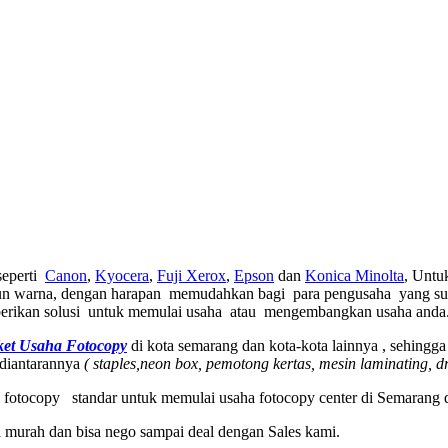
seperti
Canon
,
Kyocera
,
Fuji Xerox
,
Epson
dan
Konica Minolta
, Untu
un warna, dengan harapan memudahkan bagi para pengusaha yang suda
berikan solusi untuk memulai usaha atau mengembangkan usaha anda
ket Usaha Fotocopy
di kota semarang dan kota-kota lainnya , sehin
 diantarannya
( staples,neon box, pemotong kertas, mesin laminating, d
 fotocopy standar untuk memulai usaha fotocopy center di Semarang 
a murah dan bisa nego sampai deal dengan Sales kami.