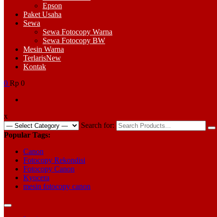
Epson
Paket Usaha
Sewa
Sewa Fotocopy Warna
Sewa Fotocopy BW
Mesin Warna
Terlaris
New
Kontak
0
Rp 0
x
Search for:
Popular Tags:
Canon
Fotocopy Rekondisi
Fotocopy Canon
Kyocera
mesin fotocopy canon