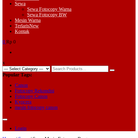
Sewa
Sewa Fotocopy Warna
Sewa Fotocopy BW
Mesin Warna
Terlaris
New
Kontak
0
Rp 0
x
Search
for:
Popular Tags:
Canon
Fotocopy Rekondisi
Fotocopy Canon
Kyocera
mesin fotocopy canon
Login