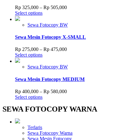
options
Price
Rp
325,000
–
Rp
505,000
may
This
range:
Select options
be
product
Rp 325,000
chosen
has
through
Sewa Fotocopy BW
on
multiple
Rp 505,000
the
variants.
Sewa Mesin Fotocopy X-SMALL
product
The
page
options
Price
Rp
275,000
–
Rp
475,000
may
This
range:
Select options
be
product
Rp 275,000
chosen
has
through
Sewa Fotocopy BW
on
multiple
Rp 475,000
the
variants.
Sewa Mesin Fotocopy MEDIUM
product
The
page
options
Price
Rp
400,000
–
Rp
580,000
may
This
range:
Select options
be
product
Rp 400,000
chosen
SEWA FOTOCOPY WARNA
has
through
on
multiple
Rp 580,000
the
variants.
product
The
Terlaris
page
options
Sewa Fotocopy Warna
may
Sewa Mesin Fotocopy