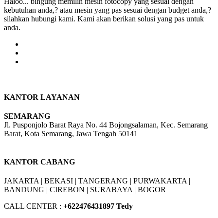
Haloo... bingung memilih mesin fotocopy yang sesuai dengan
kebutuhan anda,? atau mesin yang pas sesuai dengan budget anda,?
silahkan hubungi kami. Kami akan berikan solusi yang pas untuk
anda.
KANTOR LAYANAN
SEMARANG
Jl. Pusponjolo Barat Raya No. 44 Bojongsalaman, Kec. Semarang
Barat, Kota Semarang, Jawa Tengah 50141
W/A :
+6281311298896
KANTOR CABANG
JAKARTA |
BEKASI |
TANGERANG |
PURWAKARTA |
BANDUNG |
CIREBON |
SURABAYA | BOGOR
CALL CENTER :
+62
2476431897 Tedy