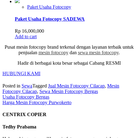
Paket Usaha Fotocopy
Paket Usaha Fotocopy SADEWA
Rp
16,000,000
Add to cart
Pusat mesin fotocopy brand terkenal dengan layanan terbaik untuk
penjualan
mesin fotocopy
dan
sewa mesin fotocopy
.
Hadir di berbagai kota besar sebagai Cabang RESMI
HUBUNGI KAMI
Posted in
Sewa
Tagged
Jual Mesin Fotocopy Cilacap
,
Mesin
Fotocopy Cilacap
,
Sewa Mesin Fotocopy Bergas
Post
Usaha Fotocopy Bergas
Harga Mesin Fotocopy Purwokerto
navigation
CENTRIX COPIER
Tedhy Prabama