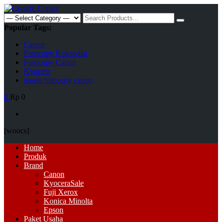
Skip
to
Search
content
for:
Popular Tags:
Canon
Fotocopy Rekondisi
Fotocopy Canon
Kyocera
mesin fotocopy canon
0
Rp 0
[woocs]
Primary
Home
Menu
Produk
Brand
Canon
Kyocera
Sale
Fuji Xerox
Konica Minolta
Epson
Paket Usaha