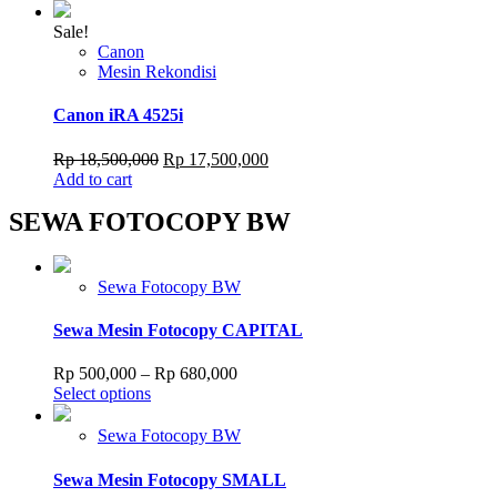
Sale!
Canon
Mesin Rekondisi
Canon iRA 4525i
Original
Current
Rp
18,500,000
Rp
17,500,000
price
price
Add to cart
was:
is:
SEWA FOTOCOPY BW
Rp 18,500,000.
Rp 17,500,000.
Sewa Fotocopy BW
Sewa Mesin Fotocopy CAPITAL
Price
Rp
500,000
–
Rp
680,000
This
range:
Select options
product
Rp 500,000
has
through
Sewa Fotocopy BW
multiple
Rp 680,000
variants.
Sewa Mesin Fotocopy SMALL
The