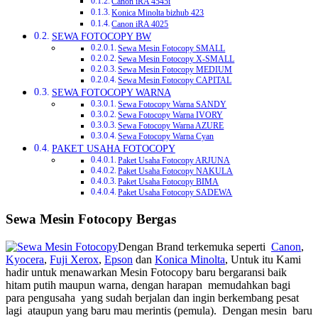
Canon iRA 4545i
Konica Minolta bizhub 423
Canon iRA 4025
SEWA FOTOCOPY BW
Sewa Mesin Fotocopy SMALL
Sewa Mesin Fotocopy X-SMALL
Sewa Mesin Fotocopy MEDIUM
Sewa Mesin Fotocopy CAPITAL
SEWA FOTOCOPY WARNA
Sewa Fotocopy Warna SANDY
Sewa Fotocopy Warna IVORY
Sewa Fotocopy Warna AZURE
Sewa Fotocopy Warna Cyan
PAKET USAHA FOTOCOPY
Paket Usaha Fotocopy ARJUNA
Paket Usaha Fotocopy NAKULA
Paket Usaha Fotocopy BIMA
Paket Usaha Fotocopy SADEWA
Sewa Mesin Fotocopy Bergas
Dengan Brand terkemuka seperti
Canon
,
Kyocera
,
Fuji Xerox
,
Epson
dan
Konica Minolta
, Untuk itu Kami
hadir untuk menawarkan Mesin Fotocopy baru bergaransi baik
hitam putih maupun warna, dengan harapan memudahkan bagi
para pengusaha yang sudah berjalan dan ingin berkembang pesat
lagi ataupun yang baru mau merintis (pemula). Dengan mesin baru