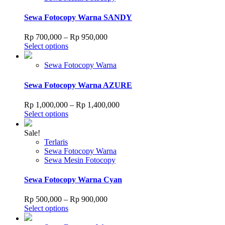
be
chosen
Sewa Fotocopy Warna SANDY
on
the
Price
Rp
700,000
–
Rp
950,000
product
This
range:
Select options
page
product
Rp 700,000
has
through
Sewa Fotocopy Warna
multiple
Rp 950,000
variants.
Sewa Fotocopy Warna AZURE
The
options
Price
Rp
1,000,000
–
Rp
1,400,000
may
This
range:
Select options
be
product
Rp 1,000,000
chosen
has
through
Sale!
on
multiple
Rp 1,400,000
Terlaris
the
variants.
Sewa Fotocopy Warna
product
The
Sewa Mesin Fotocopy
page
options
may
Sewa Fotocopy Warna Cyan
be
chosen
Price
Rp
500,000
–
Rp
900,000
on
This
range:
Select options
the
product
Rp 500,000
product