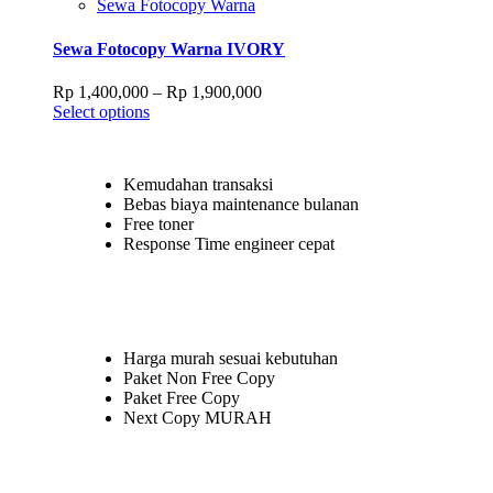
has
through
Sewa Fotocopy Warna
page
multiple
Rp 900,000
variants.
Sewa Fotocopy Warna IVORY
The
options
Price
Rp
1,400,000
–
Rp
1,900,000
may
This
range:
Select options
be
product
Rp 1,400,000
chosen
has
through
on
multiple
Rp 1,900,000
the
Kemudahan transaksi
variants.
product
Bebas biaya maintenance bulanan
The
page
Free toner
options
Response Time engineer cepat
may
be
chosen
on
the
product
Harga murah sesuai kebutuhan
page
Paket Non Free Copy
Paket Free Copy
Next Copy MURAH